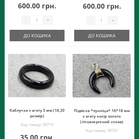
600.00 грн.
600.00 грн.
-
+
-
+
ДО КОШИКА
ДО КОШИКА
Каблучка з агату 5 мм (18,20
Підвіска *лунніца* 16*18 мм
розмір)
з агату колір золото
(гіпоалергений сплав)
Код товару: 38719
Код товару: 38707
35.00 грн.