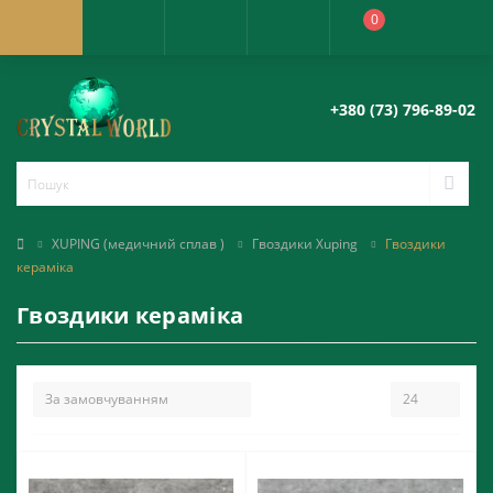
0
+380 (73) 796-89-02
XUPING (медичний сплав )
Гвоздики Xuping
Гвоздики
кераміка
Гвоздики кераміка