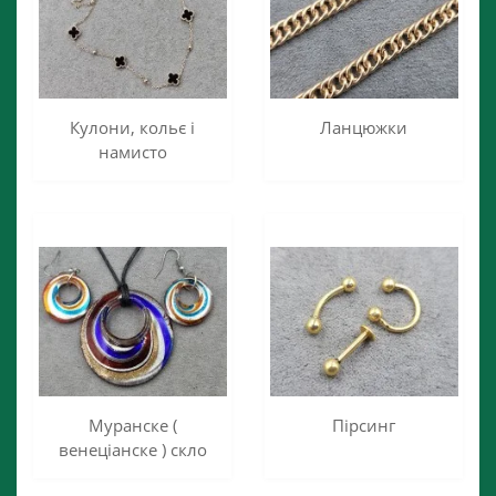
Кулони, кольє і
Ланцюжки
намисто
Муранске (
Пірсинг
венеціанске ) скло