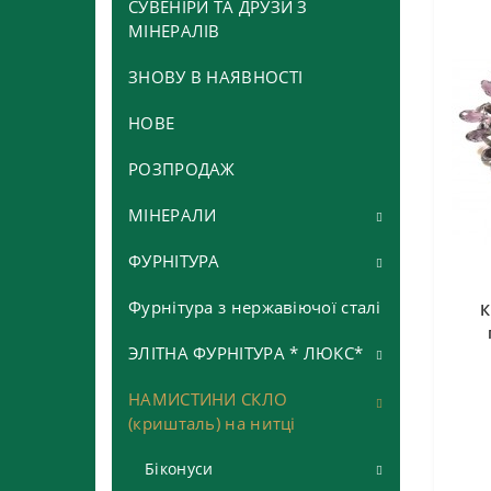
СУВЕНІРИ ТА ДРУЗИ З
МІНЕРАЛІВ
ЗНОВУ В НАЯВНОСТІ
НОВЕ
РОЗПРОДАЖ
МІНЕРАЛИ
ФУРНІТУРА
Іоліт
Авантюрин
Фурнітура з нержавіючої сталі
Бейли
К
Авантюрин зелений
Агат
Бусина металічна
ЭЛІТНА ФУРНІТУРА * ЛЮКС*
Авантюрин коричневий та
Агат *морозний*, *сніговий*
Азурит
Бусина пластикова
НАМИСТИНИ СКЛО
Бейли
жовтий
(кришталь) на нитці
Агат глянцевий
Азурмалахіт
Бусини пандора
Бусини корони
Авантюрин синій та сірий
Біконуси
Агат грань
Аквамарин
Гвоздики і піни
Бусини Кулі