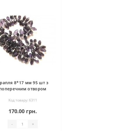
рапля 8*17 мм 95 шт з
поперечним отвором
аметистова
Код товару: 6311
170.00 грн.
-
+