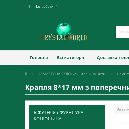
Час роботи
Головна
Всі категорії
Доставка і оп
НАМИСТИНИ СКЛО (кришталь) на нитці
Намис
Крапля 8*17 мм з попереч
БІЖУТЕРІЯ і ФУРНІТУРА
КОНЮШИНА