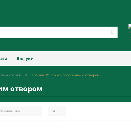
лата
Відгуки
тини крапля
Крапля 8*17 мм з поперечним отвором
ним отвором