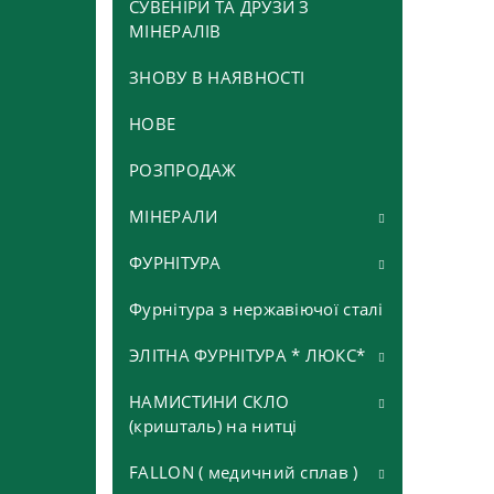
СУВЕНІРИ ТА ДРУЗИ З
МІНЕРАЛІВ
ЗНОВУ В НАЯВНОСТІ
НОВЕ
РОЗПРОДАЖ
МІНЕРАЛИ
ФУРНІТУРА
Іоліт
Авантюрин
Фурнітура з нержавіючої сталі
Бейли
Авантюрин зелений
Агат
Бусина металічна
ЭЛІТНА ФУРНІТУРА * ЛЮКС*
Авантюрин коричневий та
Агат *морозний*, *сніговий*
Азурит
Бусина пластикова
НАМИСТИНИ СКЛО
Бейли
жовтий
(кришталь) на нитці
Агат глянцевий
Азурмалахіт
Бусини пандора
Бусини корони
Авантюрин синій та сірий
FALLON ( медичний сплав )
Біконуси
Агат грань
Аквамарин
Гвоздики і піни
Бусини Кулі