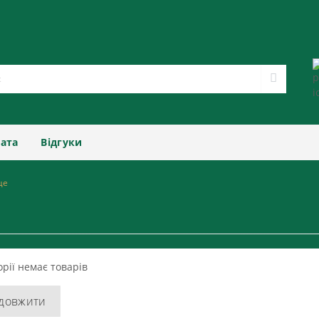
лата
Відгуки
це
орії немає товарів
довжити