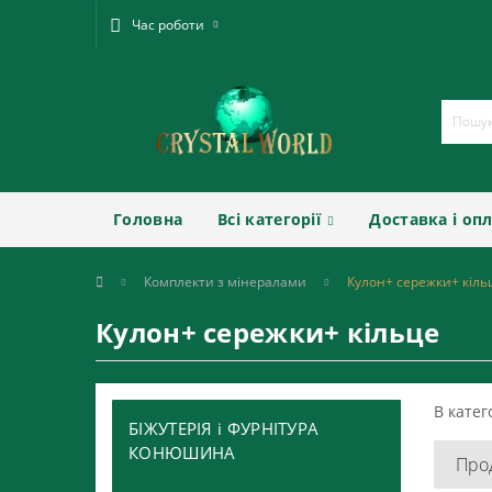
Час роботи
Головна
Всі категорії
Доставка і оп
Комплекти з мінералами
Кулон+ сережки+ кіль
Кулон+ сережки+ кільце
В катег
БІЖУТЕРІЯ і ФУРНІТУРА
КОНЮШИНА
Про