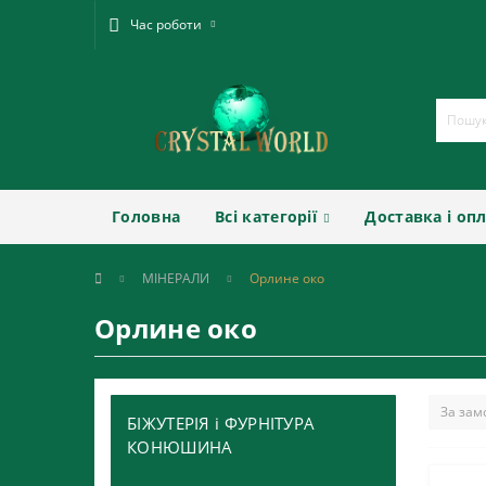
Час роботи
Головна
Всі категорії
Доставка і оп
МІНЕРАЛИ
Орлине око
Орлине око
БІЖУТЕРІЯ і ФУРНІТУРА
КОНЮШИНА