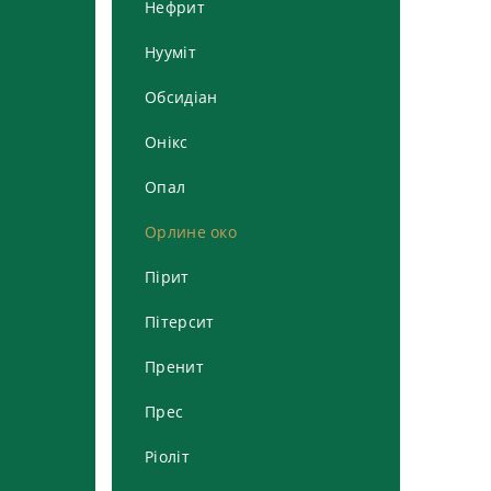
Нефрит
Нууміт
Обсидіан
Онікс
Опал
Орлине око
Пірит
Пітерсит
Пренит
Прес
Ріоліт