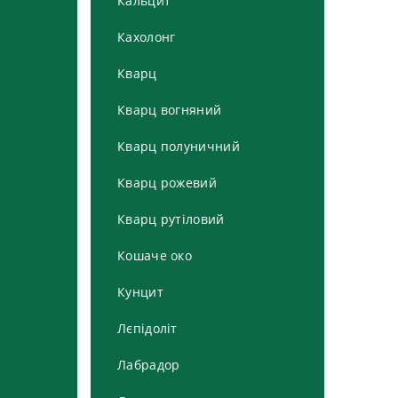
Кальцит
Кахолонг
Кварц
Кварц вогняний
Кварц полуничний
Кварц рожевий
Кварц рутіловий
Кошаче око
Кунцит
Лєпідоліт
Лабрадор