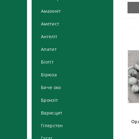
Кулони та кабошони з
авантюрину
Агат матовий
Амазоніт
Сережки та кільця з авантюрину
Бусини та різне з агату
Аметист
Ангеліт
Апатит
Біотіт
Бірюза
Биче око
Бронзіт
Варисцит
Ор
Гіперстен
Гагат