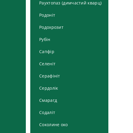
Раухтопаз (димчастий кварц)
Родоніт
Родохрозит
Рубін
Сапфір
Селеніт
Серафініт
Сердолік
Смарагд
Содаліт
Соколине око