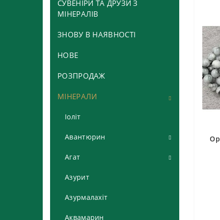
СУВЕНІРИ ТА ДРУЗИ З
МІНЕРАЛІВ
ЗНОВУ В НАЯВНОСТІ
НОВЕ
РОЗПРОДАЖ
МІНЕРАЛИ
Іоліт
Авантюрин
Ор
Авантюрин зелений
Агат
Авантюрин коричневий та
Агат *морозний*, *сніговий*
Азурит
жовтий
Агат глянцевий
Азурмалахіт
Авантюрин синій та сірий
Агат грань
Аквамарин