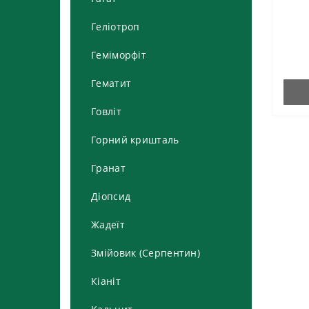
Геліотроп
Геміморфіт
Гематит
Говліт
Горний кришталь
Гранат
Діопсид
Жадеїт
Змійовик (Серпентин)
Кіаніт