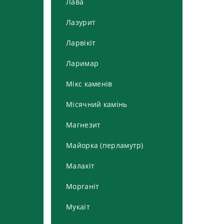
Лава
Лазурит
Ларвікіт
Ларимар
Мікс каменів
Місячний камінь
Магнезит
Майорка (перламутр)
Малахіт
Морганіт
Мукаіт