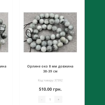
жина
Орлине око 8 мм довжина
38-39 см
Код товару: 37392
510.00 грн.
-
+