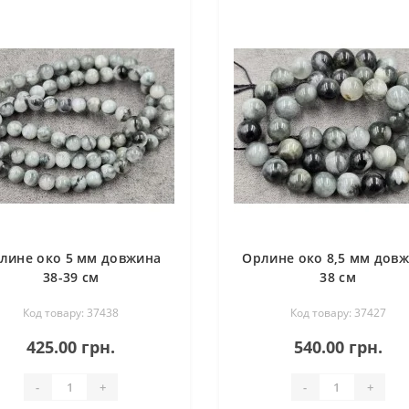
лине око 5 мм довжина
Орлине око 8,5 мм дов
38-39 см
38 см
Код товару: 37438
Код товару: 37427
425.00 грн.
540.00 грн.
-
+
-
+